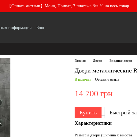
【Оплата частями】Моно, Приват, 3 платежа без % на весь товар.
тная информация
Блог
Главная
Двери
Входные двери
Двери металлические 
В наличии
Оставить отзыв
14 700 грн
Купить
Быстрый за
Характеристики
Размеры двери (ширина х высота)