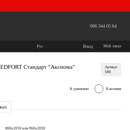
096 344 05 64
Вход
Мой заказ
Рус
REDFORT Стандарт "Аксиома"
Артикул
589
К сравнению
В желания
каз
860х2050 или 960х2050