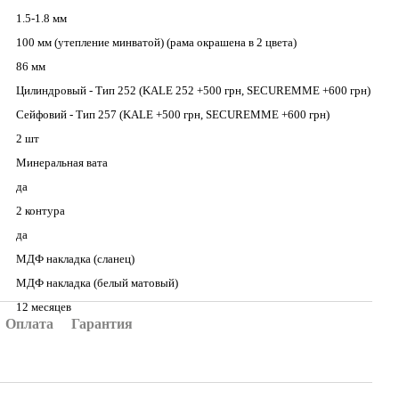
1.5-1.8 мм
100 мм (утепление минватой) (рама окрашена в 2 цвета)
86 мм
Цилиндровый - Тип 252 (KALE 252 +500 грн, SECUREMME +600 грн)
Сейфовий - Тип 257 (KALE +500 грн, SECUREMME +600 грн)
2 шт
Минеральная вата
да
2 контура
да
МДФ накладка (сланец)
МДФ накладка (белый матовый)
12 месяцев
Оплата
Гарантия