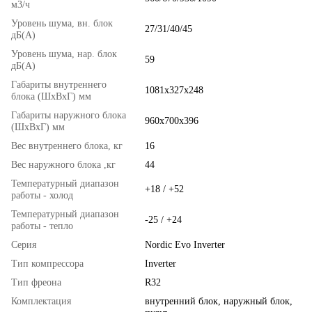
м3/ч
Уровень шума, вн. блок
27/31/40/45
дБ(А)
Уровень шума, нар. блок
59
дБ(А)
Габариты внутреннего
1081х327х248
блока (ШхВхГ) мм
Габариты наружного блока
960х700х396
(ШхВхГ) мм
Вес внутреннего блока, кг
16
Вес наружного блока ,кг
44
Температурный диапазон
+18 / +52
работы - холод
Температурный диапазон
-25 / +24
работы - тепло
Серия
Nordic Evo Inverter
Тип компрессора
Inverter
Тип фреона
R32
Комплектация
внутренний блок, наружный блок,