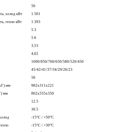
50
ь, холод кВт
1.501
ь, тепло кВт
1.393
5.3
5.6
3,53
4,02
1000/850/760/650/580/520/450
45/42/41/37/34/29/26/23
56
хГ) мм
982х311х221
) мм
802x555x350
12.5
30.5
холод
-15°C / +50°C
тепло
-15°C / +30°C