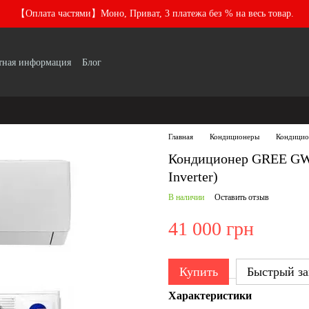
【Оплата частями】Моно, Приват, 3 платежа без % на весь товар.
тная информация
Блог
Главная
Кондиционеры
Кондици
Кондиционер GREE GW
Inverter)
В наличии
Оставить отзыв
41 000 грн
Купить
Быстрый за
Характеристики