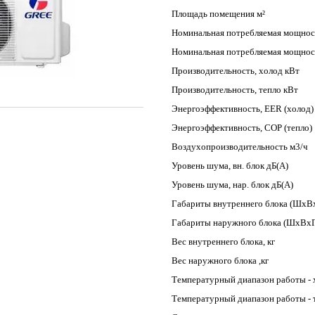
Площадь помещения м²
Номинальная потребляемая мощност
Номинальная потребляемая мощност
Производительность, холод кВт
Производительность, тепло кВт
Энергоэффективность, EER (холод)
Энергоэффективность, COP (тепло)
Воздухопроизводительность м3/ч
Уровень шума, вн. блок дБ(А)
Уровень шума, нар. блок дБ(А)
Габариты внутреннего блока (ШхВ
Габариты наружного блока (ШхВхГ
Вес внутреннего блока, кг
Вес наружного блока ,кг
Температурный диапазон работы - 
Температурный диапазон работы - 