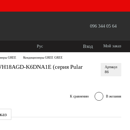
096 344 05 64
Вход
Мой заказ
Рус
онеры GREE
Кондиционеры GREE GREE
H18AGD-K6DNA1E (серия Pular
Артикул
86
К сравнению
В желания
каз