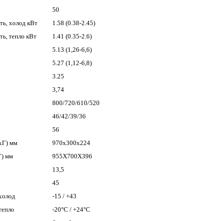
50
ь, холод кВт
1.58 (0.38-2.45)
ь, тепло кВт
1.41 (0.35-2.6)
5.13 (1,26-6,6)
5.27 (1,12-6,8)
3.25
3,74
800/720/610/520
46/42/39/36
56
хГ) мм
970x300x224
) мм
955Х700Х396
13,5
45
холод
-15 / +43
тепло
-20°C / +24°C