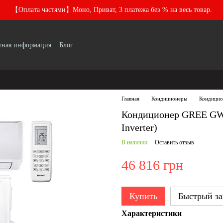
【Оплата частями】Моно, Приват, 3 платежа без % на весь товар.
тная информация
Блог
Главная
Кондиционеры
Кондици
Кондиционер GREE GW
Inverter)
В наличии
Оставить отзыв
46 816 грн
Купить
Быстрый за
Характеристики