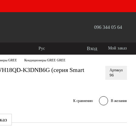
096 344 05 64
Вход
Мой заказ
Рус
онеры GREE
Кондиционеры GREE GREE
H18QD-K3DNB6G (серия Smart
Артикул
96
К сравнению
В желания
каз