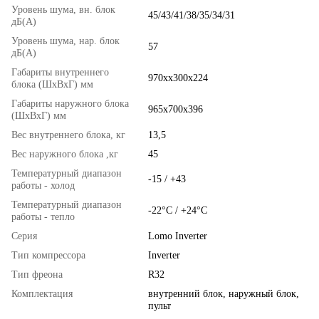
Уровень шума, вн. блок
45/43/41/38/35/34/31
дБ(А)
Уровень шума, нар. блок
57
дБ(А)
Габариты внутреннего
970хx300х224
блока (ШхВхГ) мм
Габариты наружного блока
965х700х396
(ШхВхГ) мм
Вес внутреннего блока, кг
13,5
Вес наружного блока ,кг
45
Температурный диапазон
-15 / +43
работы - холод
Температурный диапазон
-22°C / +24°C
работы - тепло
Серия
Lomo Inverter
Тип компрессора
Inverter
Тип фреона
R32
Комплектация
внутренний блок, наружный блок,
пульт