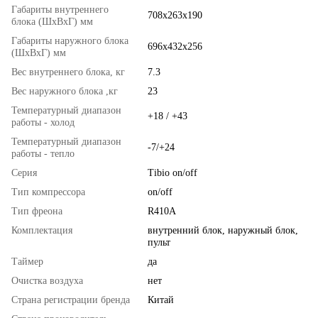
Габариты внутреннего
708х263х190
блока (ШхВхГ) мм
Габариты наружного блока
696х432х256
(ШхВхГ) мм
Вес внутреннего блока, кг
7.3
Вес наружного блока ,кг
23
Температурный диапазон
+18 / +43
работы - холод
Температурный диапазон
-7/+24
работы - тепло
Серия
Tibio on/off
Тип компрессора
on/off
Тип фреона
R410A
Комплектация
внутренний блок, наружный блок,
пульт
Таймер
да
Очистка воздуха
нет
Страна регистрации бренда
Китай