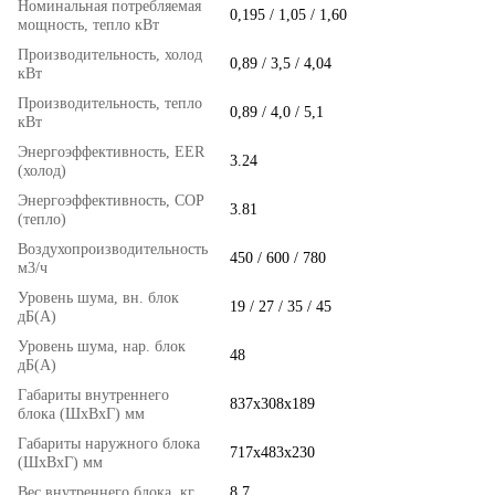
Номинальная потребляемая
0,195 / 1,05 / 1,60
мощность, тепло кВт
Производительность, холод
0,89 / 3,5 / 4,04
кВт
Производительность, тепло
0,89 / 4,0 / 5,1
кВт
Энергоэффективность, EER
3.24
(холод)
Энергоэффективность, COP
3.81
(тепло)
Воздухопроизводительность
450 / 600 / 780
м3/ч
Уровень шума, вн. блок
19 / 27 / 35 / 45
дБ(А)
Уровень шума, нар. блок
48
дБ(А)
Габариты внутреннего
837x308x189
блока (ШхВхГ) мм
Габариты наружного блока
717x483x230
(ШхВхГ) мм
Вес внутреннего блока, кг
8.7