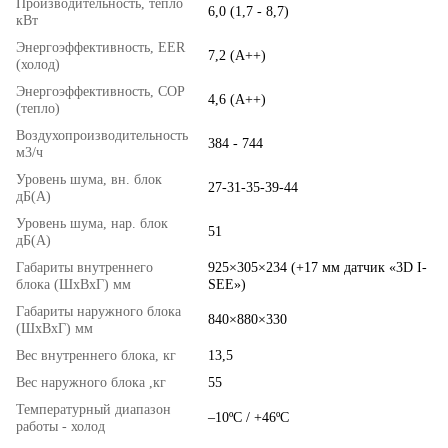
Производительность, тепло
6,0 (1,7 - 8,7)
кВт
Энергоэффективность, EER
7,2 (A++)
(холод)
Энергоэффективность, COP
4,6 (A++)
(тепло)
Воздухопроизводительность
384 - 744
м3/ч
Уровень шума, вн. блок
27-31-35-39-44
дБ(А)
Уровень шума, нар. блок
51
дБ(А)
Габариты внутреннего
925×305×234 (+17 мм датчик «3D I-
блока (ШхВхГ) мм
SEE»)
Габариты наружного блока
840×880×330
(ШхВхГ) мм
Вес внутреннего блока, кг
13,5
Вес наружного блока ,кг
55
Температурный диапазон
–10ºC / +46ºC
работы - холод