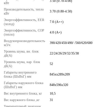
3.50 (0.70-4.00)
кВт
Производительность, тепло
3.70 (0.80-4.50)
кВт
Энергоэффективность, EER
7.0 (A++)
(холод)
Энергоэффективность, COP
4.0 (A+)
(тепло)
Воздухопроизводительность
390/420/450/490/ /560/620/680
м3/ч
Уровень шума, вн. блок
22/24/26/29/32/35/38
дБ(А)
Уровень шума, нар. блок
52
дБ(А)
Габариты внутреннего
845хx289х209
блока (ШхВхГ) мм
Габариты наружного блока
848x596x320
(ШхВхГ) мм
Вес внутреннего блока, кг
10,5
Вес наружного блока ,кг
31
Температурный диапазон