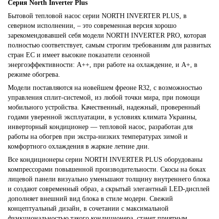
Серия North Inverter Plus
Бытовой тепловой насос серии NORTH INVERTER PLUS, в
северном исполнении, – это современная версия хорошо
зарекомендовавшей себя модели NORTH INVERTER PRO, которая
полностью соответствует, самым строгим требованиям для развитых
стран ЕС и имеет высокие показатели сезонной
энергоэффективности: А++, при работе на охлаждение, и A+, в
режиме обогрева.
Модели поставляются на новейшем фреоне R32, с возможностью
управления сплит-системой, из любой точки мира, при помощи
мобильного устройства. Качественный, надежный, проверенный
годами уверенной эксплуатации, в условиях климата Украины,
инверторный кондиционер — тепловой насос, разработан для
работы на обогрев при экстра-низких температурах зимой и
комфортного охлаждения в жаркие летние дни.
Все кондиционеры серии NORTH INVERTER PLUS оборудованы
компрессорами повышенной производительности. Скосы на боках
лицевой панели визуально уменьшают толщину внутреннего блока
и создают современный образ, а скрытый элегантный LED-дисплей
дополняет внешний вид блока в стиле модерн. Свежий
концептуальный дизайн, в сочетании с максимальной
функциональностью такого кондиционера, станет приятным