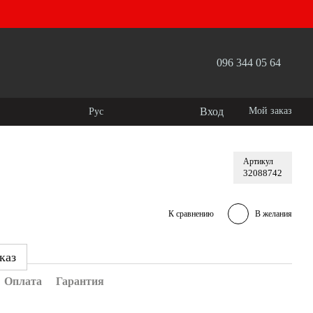
096 344 05 64
Вход
Мой заказ
Рус
Артикул
32088742
К сравнению
В желания
каз
Оплата
Гарантия