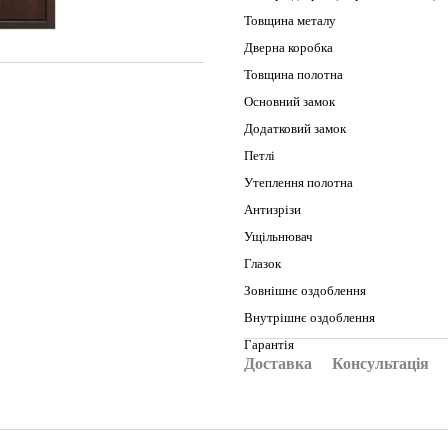
Товщина металу
Дверна коробка
Товщина полотна
Основний замок
Додатковий замок
Петлі
Утеплення полотна
Антизрізи
Ущільнювач
Глазок
Зовнішнє оздоблення
Внутрішнє оздоблення
Гарантія
Доставка
Консультація