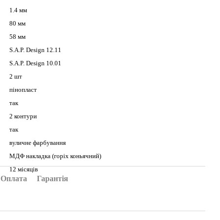
1.4 мм
80 мм
58 мм
S.A.P. Design 12.11
S.A.P. Design 10.01
2 шт
пінопласт
так
2 контури
так
вуличне фарбування
МДФ накладка (горіх коньячний)
12 місяців
Оплата
Гарантія