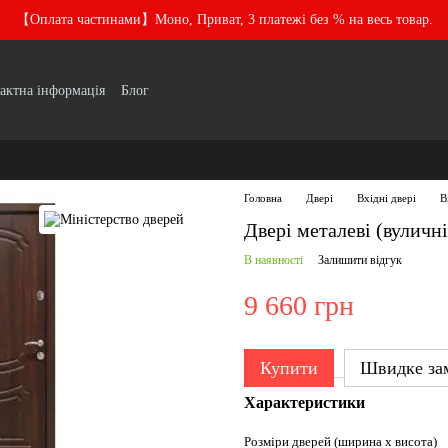
【Оплата частинами】Моно, Приват, 3 платежі без % на весь товар.
актна інформація
Блог
Головна
Двері
Вхідні двері
В
Двері металеві (вуличн
В наявності
Залишити відгук
9 660 грн
Купити
Швидке за
Характеристики
Розміри дверей (ширина х висота)