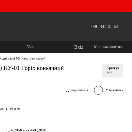
096 344 05 64
Вхід
Моє замовлення
Укр
хідні двері Міністерство дверей
і) ПУ-01 Гoріx кoньячний
Артикул
565
До порівняння
У бажаннях
мовлення
860х2050 або 960х2050