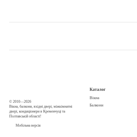
Каталог
Вікна
© 2010—2026
Балкони
Вікна, балкони, вхідні двері, міжкімнатні
двері, кондиціонери в Кременчуці та
Полтавській області!
Мобільна версія