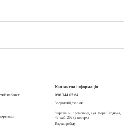
Контактна інформація
стий кабінет
096 344 05 64
Зворотний дзвінок
Україна, м. Кременчук, вул. Ігоря Сердюка,
формація
47, каб. 202 (2 поверх)
Карта проїзду