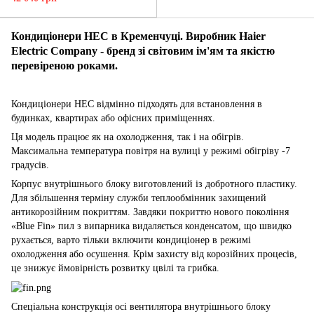
Кондиціонери HEC в Кременчуці. Виробник Haier
Electric Company - бренд зі світовим ім'ям та якістю
перевіреною роками.
Кондиціонери HEC відмінно підходять для встановлення в
будинках, квартирах або офісних приміщеннях.
Ця модель працює як на охолодження, так і на обігрів.
Максимальна температура повітря на вулиці у режимі обігріву -7
градусів.
Корпус внутрішнього блоку виготовлений із добротного пластику.
Для збільшення терміну служби теплообмінник захищений
антикорозійним покриттям. Завдяки покриттю нового покоління
«Blue Fin» пил з випарника видаляється конденсатом, що швидко
рухається, варто тільки включити кондиціонер в режимі
охолодження або осушення. Крім захисту від корозійних процесів,
це знижує ймовірність розвитку цвілі та грибка.
Спеціальна конструкція осі вентилятора внутрішнього блоку