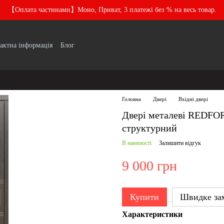
【Оплата частинами】Моно, Приват, 3 платежі без % на весь товар.
актна інформація
Блог
Головна
Двері
Вхідні двері
Двері металеві REDFOR
структурний
В наявності
Залишити відгук
9 000 грн
Купити
Швидке за
Характеристики