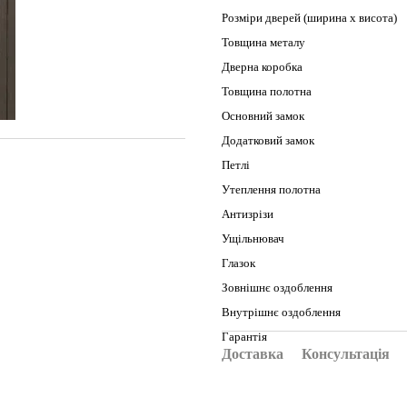
Розміри дверей (ширина х висота)
Товщина металу
Дверна коробка
Товщина полотна
Основний замок
Додатковий замок
Петлі
Утеплення полотна
Антизрізи
Ущільнювач
Глазок
Зовнішнє оздоблення
Внутрішнє оздоблення
Гарантія
Доставка
Консультація