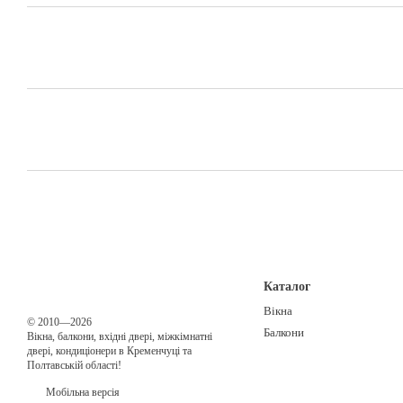
Каталог
Вікна
© 2010—2026
Балкони
Вікна, балкони, вхідні двері, міжкімнатні
двері, кондиціонери в Кременчуці та
Полтавській області!
Мобільна версія