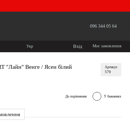
096 344 05 64
Вхід
Моє замовлення
Укр
T "Лайн" Венге / Ясен білий
Артикул
579
До порівняння
У бажаннях
мовлення