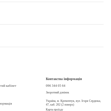
Контактна інформація
стий кабінет
096 344 05 64
Зворотний дзвінок
Україна, м. Кременчук, вул. Ігоря Сердюка,
формація
47, каб. 202 (2 поверх)
Карта проїзду