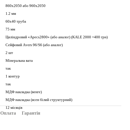
860х2050 або 960х2050
1.2 мм
60х40 труба
75 мм
Циліндровий «Аpecs2800» (або аналог) (KALE 2000 +400 грн)
Сейфовий Аvers 96/S6 (або аналог)
2 шт
Mінeрaльнa вaтa
так
1 контур
так
МДФ накладка (венге)
МДФ накладка (ясен білий структурний)
12 місяців
Оплата
Гарантія