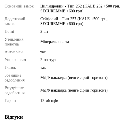
Основний замок
Циліндровий - Тип 252 (KALE 252 +500 грн,
SECUREMME +600 грн)
Додатковий
Сейфовий - Тип 257 (KALE +500 грн,
замок
SECUREMME +600 грн)
Петлі
2 шт
Утеплення
Mінeрaльнa вaтa
полотна
Антизрізи
так
Ущільнювач
2 контури
Глазок
так
Зовнішнє
МДФ накладка (венге сірий горизонт)
оздоблення
Внутрішнє
МДФ накладка (венге сірий горизонт)
оздоблення
Гарантія
12 місяців
Відгуки