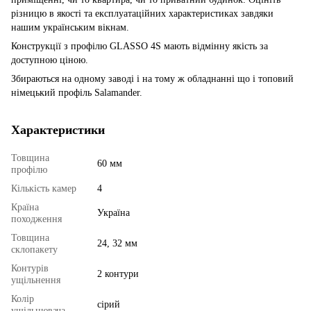
різницю в якості та експлуатаційних характеристиках завдяки
нашим українським вікнам.
Конструкції з профілю GLASSO 4S мають відмінну якість за
доступною ціною.
Збираються на одному заводі і на тому ж обладнанні що і топовий
німецький профіль Salamander.
Характеристики
Товщина
60 мм
профілю
Кількість камер
4
Країна
Україна
походження
Товщина
24, 32 мм
склопакету
Контурів
2 контури
ущільнення
Колір
сірий
ущільнювача