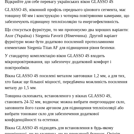
Відкрийте для себе перевагу українських вікон GLASSO 4S
GLASSO 4S, віконний профіль середнього цінового сегмента, має
товщину 60 мм і конструкцію з чотирма повітряними камерами, що
забезпечують підвищену теплоізоляцію та енергоефективність.
Що стосується фурнітури, то ми пропонуємо два хороших варіанти:
Axor (Україна) і Siegenia Favorit (Німеччина). Другий варіант
фурнітури може бути додатково посилений протизламними
елементами Siegenia Titan AF для підвищення рівня безпеки.
У стандартну комплектацію вікон GLASSO 4S входить
мікропровітрювання, що забезпечує додатковий комфорт і
повітрообмін.
Вікна GLASSO 4S посилені металом завтовшки 1,2 мм, а для тих,
хто бажає ще більшої міцності, передбачена можливість посилення
металу до 1,5 мм.
Товщина склопакета, встановленого у вікнах GLASSO 4S,
становить 24-32 мм, водночас можна вибрати енергоощадне скло,
заповнити його газом аргоном для підвищення теплоізоляції або
вибрати тоноване скло для забезпечення додаткової
конфіденційності та естетики.
Вікна GLASSO 4S підходять для встановлення в будь-якому
приміщенні, чи то квартира, чи то приватний будинок. Оцініть