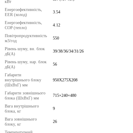
кВт
Енергоефективність,
3.54
EER (холод)
Енергоефективність,
4.12
COP (тепло)
Повітропродуктивність
550
м3/год
Рівень шуму, вн. блок
39/38/36/34/31/26
дБ(А)
Рівень шуму, нар. блок
56
дБ(А)
Габарити
внутрішнього блоку
950X275X208
(ШхВхГ) мм
Габарити зовнішнього
715×240×480
блока (ШхВхГ) мм
Вага внутрішнього
9
блока, кг
Вага зовнішнього
26
блоку, кг
Температурний