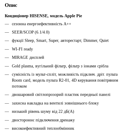
Опис
Кондиціонер HISENSE, модель Apple Pie
сезонна енергоефективність A++
SEER/SCOP (6.1/4.0)
фукції Sleep, Smart, Super, авторестарт, Dimmer, Quiet
WI-FI ready
MIRAGE дисплей
Gold plasma, вугільний фільтр, фільтр з іонами срібла
сумісність із мульт-спліт, можливість підключ. дріт. пульта
Room card, модель пульта R2-01, 4D керування повітряним
потоком
двошаровий світлопрозорий пластик передньої панелі
захисна накладка на вентилі зовнішнього блоку
низький рівень шуму від 22 дБ(А)
двостороннє підключення дренажу
високоефективний теплообмінник