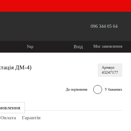
096 344 05 64
Вхід
Моє замовлення
Укр
ктація ДМ-4)
Артикул
43247177
До порівняння
У бажаннях
мовлення
Оплата
Гарантія