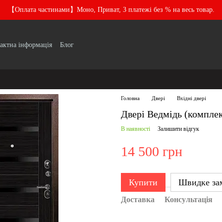
【Оплата частинами】Моно, Приват, 3 платежі без % на весь товар.
актна інформація
Блог
Головна
Двері
Вхідні двері
Двері Ведмідь (компле
В наявності
Залишити відгук
14 500 грн
Купити
Швидке за
Доставка
Консультація