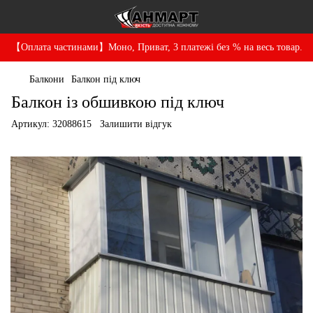
【Оплата частинами】Моно, Приват, 3 платежі без % на весь товар.
Балкони
Балкон під ключ
Балкон із обшивкою під ключ
Артикул:
32088615
Залишити відгук