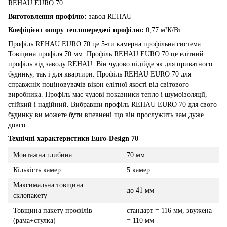
REHAU EURO 70
Виготовлення профілю:
завод REHAU
Коефіцієнт опору теплопередачі профілю:
0,77 м²К/Вт
Профіль REHAU EURO 70 це 5-ти камерна профільна система.
Товщина профіля 70 мм. Профіль REHAU EURO 70 це елітний
профіль від заводу REHAU. Він чудово підійде як для приватного
будинку, так і для квартири. Профіль REHAU EURO 70 для
справжніх поціновувачів вікон елітної якості від світового
виробника. Профіль має чудові показники тепло і шумоізоляції,
стійкий і надійний. Вибравши профіль REHAU EURO 70 для свого
будинку ви можете бути впевнені що він прослужить вам дуже
довго.
Технічні характеристики Euro-Design 70
Монтажна глибина:
70 мм
Кількість камер
5 камер
Максимальна товщина
до 41 мм
склопакету
Товщина пакету профілів
стандарт = 116 мм, звужена
(рама+стулка)
= 110 мм