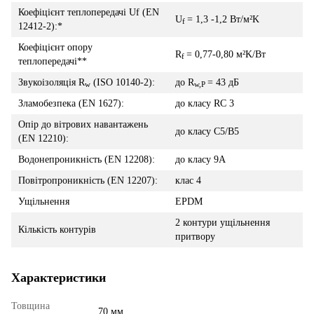
Коефіцієнт теплопередачі Uf (EN
U
= 1,3 -1,2 Вт/м²K
f
12412-2):*
Коефіцієнт опору
R
= 0,77-0,80 м²K/Вт
f
теплопередачі**
Звукоізоляція R
(ISO 10140-2):
до R
= 43 дБ
w
w,P
Зламобезпека (EN 1627):
до класу RC 3
Опір до вітрових навантажень
до класу C5/B5
(EN 12210):
Водонепроникність (EN 12208):
до класу 9A
Повітропроникність (EN 12207):
клас 4
Ущільнення
EPDM
2 контури ущільнення
Кількість контурів
притвору
Характеристики
Товщина
70 мм