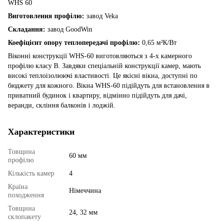
WHS 60
Виготовлення профілю:
завод Veka
Складання:
завод GoodWin
Коефіцієнт опору теплопередачі профілю:
0,65 м²К/Вт
Віконні конструкції WHS-60 виготовляються з 4-х камерного
профілю класу В. Завдяки спеціальній конструкції камер, мають
високі теплоізолюючі властивості. Це якісні вікна, доступні по
бюджету для кожного. Вікна WHS-60 підійдуть для встановлення в
приватний будинок і квартиру, відмінно підійдуть для дачі,
веранди, скління балконів і лоджій.
Характеристики
Товщина
60 мм
профілю
Кількість камер
4
Країна
Німеччина
походження
Товщина
24, 32 мм
склопакету