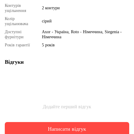
Контурів
2 контури
ущільнення
Колір
сірий
ущільнювача
Доступні
Axor - Україна, Roto - Німеччина, Siegenia -
фурнітури
Німеччина
Років гарантії
5 років
Відгуки
Додайте перший відгук
Написати відгук