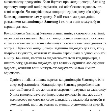
високоякісну продукцію. Коли йдеться про кондиціонери, Samsung
пропонує широкий вибір варіантів, які обов'язково задовольнять
ваші потреби. Чи потрібен вам кондиціонер для дому або офісу,
Samsung допоможе вам у цьому. У цій статті ми докладніше
розглянемо
кондиціонери Samsung
і те, чим вони можуть бути
корисні для вас.
Кондиціонери Samsung бувають різних типів, включаючи настінні,
переносні та канальні. Настінні кондиціонери популярні, оскільки
їх легко встановити і вони забезпечують ефективне охолодження та
обігрів. Переносні кондиціонери відмінно підходять для тих, кому
потрібна гнучкість, оскільки їх можна переміщати з однієї кімнати
в іншу. Канальні, касетні та підлогово-стельові кондиціонери, з
іншого боку, ідеально підходять для великих будинків або офісних
будівель, оскільки вони можуть охолоджувати кілька кімнат
одночасно.
Однією з найзначніших переваг кондиціонерів Samsung є їхня
енергоефективність. Кондиціонери Samsung розроблені для
економії енергії, що допомагає скоротити рахунки за електрику.
У них використовується інверторна технологія, яка дає змогу
компресору регулювати свою швидкість залежно від потреби в
охолодженні, що призводить до меншого споживання енергії.