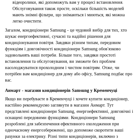
відеоролики, які допоможуть вам у процесі встановлення.
Обслуговування також просте, оскільки більшість моделей
мають знімні фільтри, що знімаються і миються, які можна
легко очистити.
Загалом, кондиціонери Samsung - це чудовий вибір для тих, хто
шукає енергоефективні, сучасні та надійні рішення для
кондиціонування повітря. Завдяки різним типам, передовим
функціям і довговічності кондиціонери Samsung обов'язково
задовольнять ваші потреби. Більше того, завдяки простоті
встановлення та обслуговування, ви зможете без проблем
насолоджуватися прохолодним і чистим повітрям. Отже, чи
потрібен вам кондиціонер для дому або офісу, Samsung подбає про
вас.
Анмарт - магазин кондиціонерів Samsung у Кременчуці
Якщо ви перебуваєте в Кременчуці і хочете купити кондиціонер,
настійно рекомендуємо заглянути в магазин Анмарт. Тут
представлені кондиціонери Samsung, енергоефективні, довговічні і
оснащені передовими функціями. Кондиціонери Samsung
розроблені для забезпечення ефективного охолодження при
одночасному енергозбереженні, що допоможе скоротити ваші
рахунки за електрику. Різні типи кондиціонерів, включно з