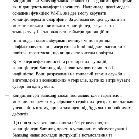
Кондиціонери Samsung також оснащені передовими функціями,
які підвищують комфорт і зручність. Наприклад, деякі моделі
оснащені функцією Wi-Fi, яка дає змогу керувати
кондиціонером зі смартфона. За допомогою цієї функції ви
можете вмикати і вимикати кондиціонер, регулювати
температуру і встановлювати таймери дистанційно.
Інші моделі мають вбудовані очищувачі повітря, які
відфільтровують пил, алергени та інші шкідливі частинки з
повітря, гарантуючи, що ви дихаєте чистим повітрям.
Крім енергоефективності та розширених функцій,
кондиціонери Samsung відрізняються довговічністю і
надійністю. Вони розраховані на тривалий термін служби і
виготовлені з високоякісних матеріалів, здатних витримувати
суворі погодні умови.
Кондиціонери Samsung також поставляються з гарантією і
можливістю ремонту у фірмових сервісних центрах, що дає вам
упевненість в тому, що ви захищені від будь-яких виробничих
дефектів.
Що стосується встановлення та обслуговування, то
кондиціонери Samsung прості в установці та обслуговуванні.
Samsung надає докладні інструкції з встановлення та