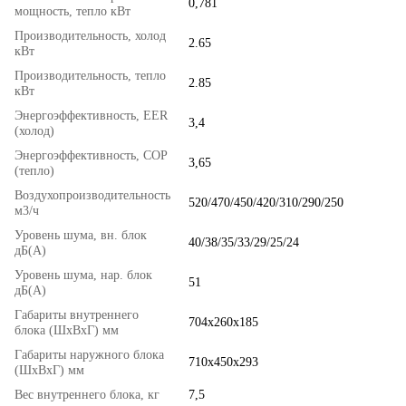
0,781
мощность, тепло кВт
Производительность, холод
2.65
кВт
Производительность, тепло
2.85
кВт
Энергоэффективность, EER
3,4
(холод)
Энергоэффективность, COP
3,65
(тепло)
Воздухопроизводительность
520/470/450/420/310/290/250
м3/ч
Уровень шума, вн. блок
40/38/35/33/29/25/24
дБ(А)
Уровень шума, нар. блок
51
дБ(А)
Габариты внутреннего
704х260х185
блока (ШхВхГ) мм
Габариты наружного блока
710х450х293
(ШхВхГ) мм
Вес внутреннего блока, кг
7,5