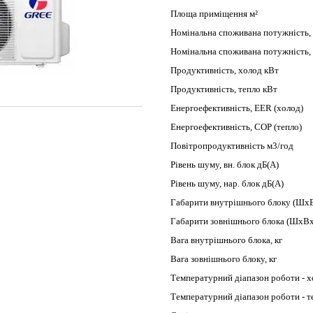
Площа приміщення м²
Номінальна споживана потужність,
Номінальна споживана потужність,
Продуктивність, холод кВт
Продуктивність, тепло кВт
Енергоефективність, EER (холод)
Енергоефективність, COP (тепло)
Повітропродуктивність м3/год
Рівень шуму, вн. блок дБ(А)
Рівень шуму, нар. блок дБ(А)
Габарити внутрішнього блоку (Шх
Габарити зовнішнього блока (ШхВ
Вага внутрішнього блока, кг
Вага зовнішнього блоку, кг
Температурний діапазон роботи - 
Температурний діапазон роботи - т