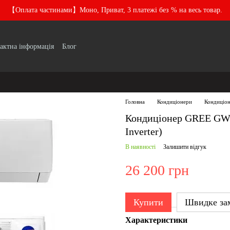
【Оплата частинами】Моно, Приват, 3 платежі без % на весь товар.
актна інформація
Блог
Головна
Кондиціонери
Кондиціо
Кондиціонер GREE GW
Inverter)
В наявності
Залишити відгук
26 200 грн
Купити
Швидке за
Характеристики