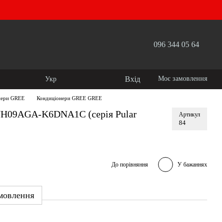
096 344 05 64
Вхід
Моє замовлення
Укр
нери GREE
Кондиціонери GREE GREE
H09AGA-K6DNA1C (серія Pular
Артикул
84
До порівняння
У бажаннях
мовлення