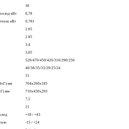
30
 холод кВт
0,78
 тепло кВт
0,781
2.65
2.85
3,4
3,65
520/470/450/420/310/290/250
40/38/35/33/29/25/24
51
ВхГ) мм
704х260х185
хГ) мм
710х450х293
7,5
21
холод
+18 / +43
епло
-15 / +24