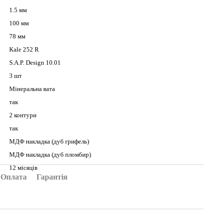
1.5 мм
100 мм
78 мм
Кale 252 R
S.A.P. Design 10.01
3 шт
Mінeрaльнa вaтa
так
2 контури
так
МДФ накладка (дуб грифель)
МДФ накладка (дуб пломбир)
12 місяців
Оплата
Гарантія