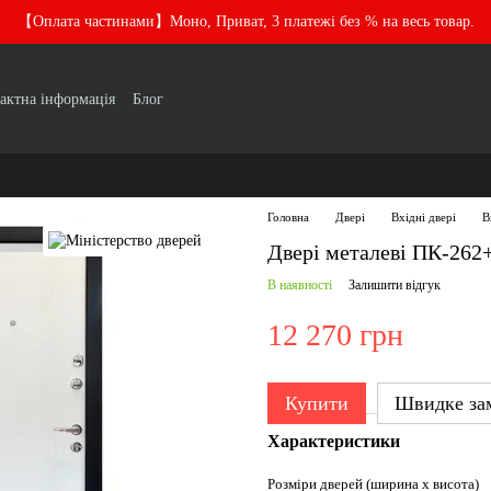
【Оплата частинами】Моно, Приват, 3 платежі без % на весь товар.
актна інформація
Блог
Головна
Двері
Вхідні двері
В
Двері металеві ПК-262
В наявності
Залишити відгук
12 270 грн
Купити
Швидке за
Характеристики
Розміри дверей (ширина х висота)