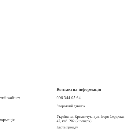
Контактна інформація
стий кабінет
096 344 05 64
Зворотний дзвінок
Україна, м. Кременчук, вул. Ігоря Сердюка,
формація
47, каб. 202 (2 поверх)
Карта проїзду