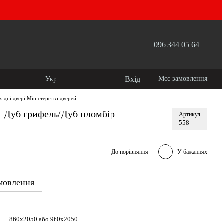
096 344 05 64
Вхід
Моє замовлення
Укр
хідні двері Міністерство дверей
+ Дуб грифель/Дуб пломбір
Артикул
558
До порівняння
У бажаннях
мовлення
860х2050 або 960х2050