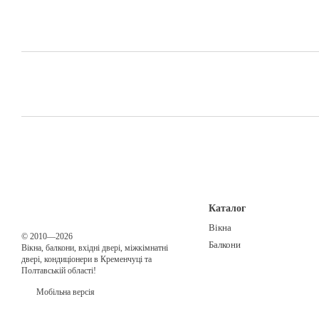
Каталог
Вікна
© 2010—2026
Балкони
Вікна, балкони, вхідні двері, міжкімнатні
двері, кондиціонери в Кременчуці та
Полтавській області!
Мобільна версія