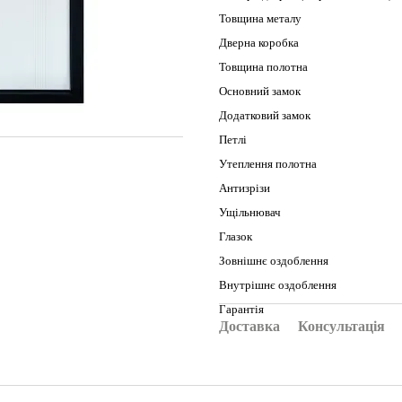
Товщина металу
Дверна коробка
Товщина полотна
Основний замок
Додатковий замок
Петлі
Утеплення полотна
Антизрізи
Ущільнювач
Глазок
Зовнішнє оздоблення
Внутрішнє оздоблення
Гарантія
Доставка
Консультація