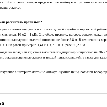
о в той компании, которая предлагает дальнейшую его установку – так в
 вашего жилья.
как рассчитать правильно?
о рассчитанная мощность – это залог долгой службы и корректной рабо
 считается: 10 м2 = 1 кВт. Это общее правило, которое, однако, может в
ения со стандартной высотой потолков не более 2,8 м. В технических х
TU. 1 Вт равен примерно 3,41 BTU, а 1 BTU равен 0,29 Вт.
одят на запад или юг, стоит выбирать кондиционер мощностью на 20-30
но закрывающимися окнами и плохой теплоизоляцией, а также для кухо
покупайте в интернет-магазине Анмарт. Лучшие цены, большой вобор пр
ий