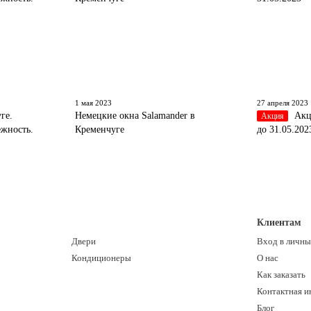
1 мая 2023
27 апреля 2023
ге.
Немецкие окна Salamander в
Акц
Акция
ежность.
Кременчуге
до 31.05.202
Клиентам
Двери
Вход в личны
Кондиционеры
О нас
Как заказать
Контактная 
Блог