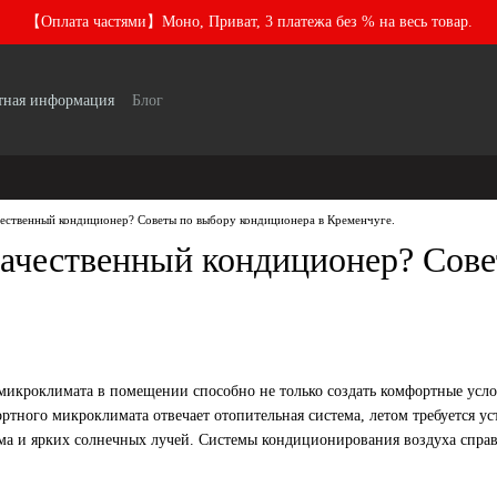
【Оплата частями】Моно, Приват, 3 платежа без % на весь товар.
тная информация
Блог
чественный кондиционер? Советы по выбору кондиционера в Кременчуге.
качественный кондиционер? Сове
икроклимата в помещении способно не только создать комфортные услови
ртного микроклимата отвечает отопительная система, летом требуется у
ма и ярких солнечных лучей. Системы кондиционирования воздуха справл