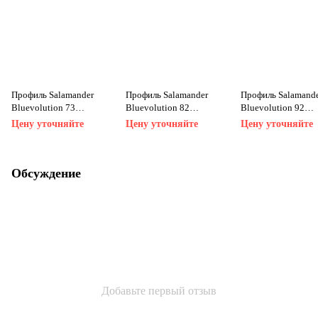
Профиль Salamander
Профиль Salamander
Профиль Salamand
Bluevolution 73
Bluevolution 82
Bluevolution 92
(Германия)
(Германия)
(Германия)
Цену уточняйте
Цену уточняйте
Цену уточняйте
Обсуждение
Добавьте первый отзыв