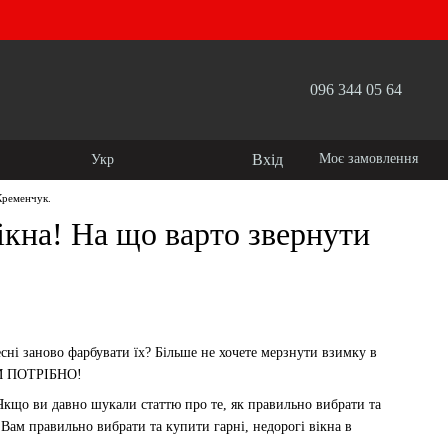
096 344 05 64
Вхід
Моє замовлення
Укр
 Кременчук.
ікна! На що варто звернути
есні заново фарбувати їх? Більше не хочете мерзнути взимку в
ВАМ ПОТРІБНО!
! Якщо ви давно шукали статтю про те, як правильно вибрати та
 Вам правильно вибрати та купити гарні, недорогі
вікна в