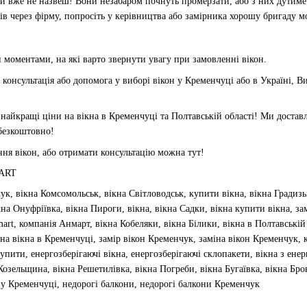
ми вже не назвеш! Вони незабаром почнуть промерзати, або з них дутиме 
в через фірму, попросіть у керівництва або замірника хорошу бригаду 
 моментами, на які варто звернути увагу при замовленні вікон.
консультація або допомога у виборі
вікон у Кременчуці
або в Україні, В
йкращі ціни на вікна в Кременчуці та Полтавській області! Ми доставляє
безкоштовно!
ня вікон, або отримати консультацію можна тут!
MART
ук, вікна Комсомольськ, вікна Світловодськ, купити вікна, вікна Градизь
кна Онуфріївка, вікна Пироги, вікна, вікна Садки, вікна купити вікна, з
mart, компанія Анмарт, вікна Кобеляки, вікна Білики, вікна в Полтавській 
на вікна в Кременчуці, замір вікон Кременчук, заміна вікон Кременчук, к
упити, енергозберігаючі вікна, енергозберігаючі склопакети, вікна з ене
Козельщина, вікна Решетилівка, вікна Погреби, вікна Бугаївка, вікна Бр
у Кременчуці, недорогі балкони, недорогі балкони Кременчук