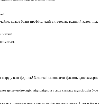
ще!
 краще брати профіль, який виготовляє великий завод, ніж
и метал!
атиметься.
 вітру у ваш будинок! Зазвичай склопакети бувають одне камерне
кет це шумоізоляція, відповідно в трьох стеклах шумоізоція буде
скло якого заводом наноситься спеціальне напилення. Плюси його в