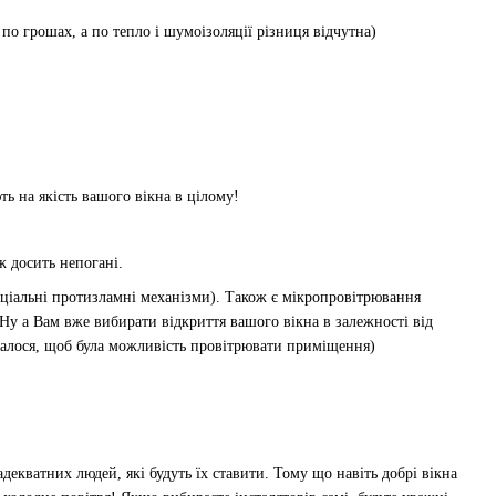
по грошах, а по тепло і шумоізоляції різниця відчутна)
ь на якість вашого вікна в цілому!
ж досить непогані.
пеціальні протизламні механізми). Також є мікропровітрювання
 Ну а Вам вже вибирати відкриття вашого вікна в залежності від
валося, щоб була можливість провітрювати приміщення)
екватних людей, які будуть їх ставити. Тому що навіть добрі вікна