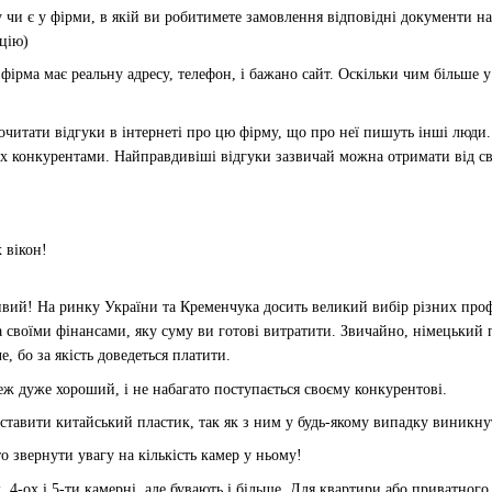
 чи є у фірми, в якій ви робитимете замовлення відповідні документи на в
кцію)
 фірма має реальну адресу, телефон, і бажано сайт. Оскільки чим більше
читати відгуки в інтернеті про цю фірму, що про неї пишуть інші люди.
х конкурентами. Найправдивіші відгуки зазвичай можна отримати від св
 вікон!
вий! На ринку України та Кременчука досить великий вибір різних профіл
а своїми фінансами, яку суму ви готові витратити. Звичайно, німецький п
, бо за якість доведеться платити.
еж дуже хороший, і не набагато поступається своєму конкурентові.
 ставити китайський пластик, так як з ним у будь-якому випадку виникну
о звернути увагу на кількість камер у ньому!
 4-ох і 5-ти камерні, але бувають і більше. Для квартири або приватного