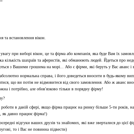
і!
ня та встановлення вікон.
вагу при виборі вікон, це та фірма або компанія, яка буде Вам їх замовля
ка кількість шахраїв та аферистів, які обманюють людей. Йдеться про нед
ються з Вашими грошима на морі... Або є фірми, які беруть у Вас аванс і 
абсолютно нормальна справа, і його доведеться вносити в будь-якому випад
тися, що ви потім не відмовитеся від свого замовлення. Або ж аванс внос
на і потрібно, але обов'язково тільки в порядну фірму!
му?
д роботи в даній сфері, якщо фірма працює на ринку більше 5-ти років, н
 як давно працює фірма!)
осередні відгуки ваших друзів та знайомих, які вже зверталися до цієї ф
угові, то і Вас не повинна підвести)