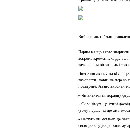
Кременчуці
та по всій Україн
Вибір компанії для замовлен
Перше на що варто звернути у
зокрема Кременчука діє вели
замовлення вікон і самі хова
Внесення авансу на вікна це 
замовляти, повинна перекона
поширене. Аванс вносити мож
– Як визначити порядну фір
- Як мінімум, це їхній досві
(тому перше на що дивимося,
- Наступний момент, це безп
свою роботу добре вашому др