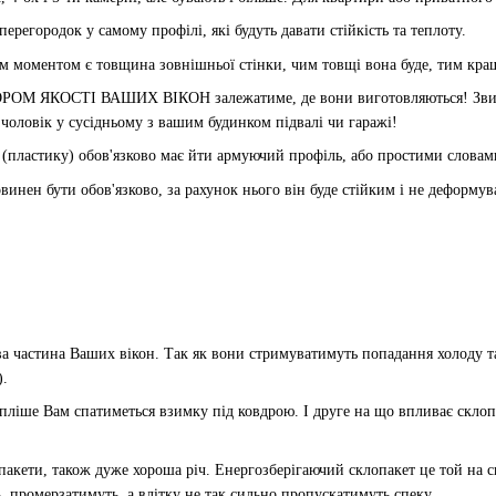
 перегородок у самому профілі, які будуть давати стійкість та теплоту.
м моментом є товщина зовнішньої стінки, чим товщі вона буде, тим кра
КОСТІ ВАШИХ ВІКОН залежатиме, де вони виготовляються! Звичайно,
 чоловік у сусідньому з вашим будинком підвалі чи гаражі!
 (пластику) обов'язково має йти армуючий профіль, або простими словам
винен бути обов'язково, за рахунок нього він буде стійким і не деформув
 частина Ваших вікон. Так як вони стримуватимуть попадання холоду та
).
епліше Вам спатиметься взимку під ковдрою. І друге на що впливає склопа
опакети, також дуже хороша річ. Енергозберігаючий склопакет це той на 
, промерзатимуть, а влітку не так сильно пропускатимуть спеку.