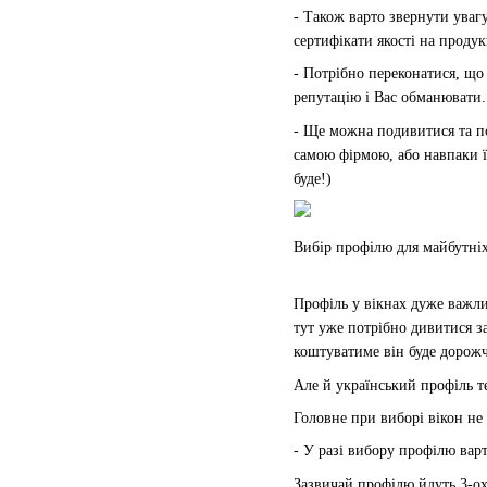
- Також варто звернути увагу
сертифікати якості на проду
- Потрібно переконатися, що
репутацію і Вас обманювати.
- Ще можна подивитися та по
самою фірмою, або навпаки ї
буде!)
Вибір профілю для майбутніх
Профіль у вікнах дуже важли
тут уже потрібно дивитися з
коштуватиме він буде дорожче
Але й український профіль т
Головне при виборі вікон не
- У разі вибору профілю варт
Зазвичай профілю йдуть 3-ох,