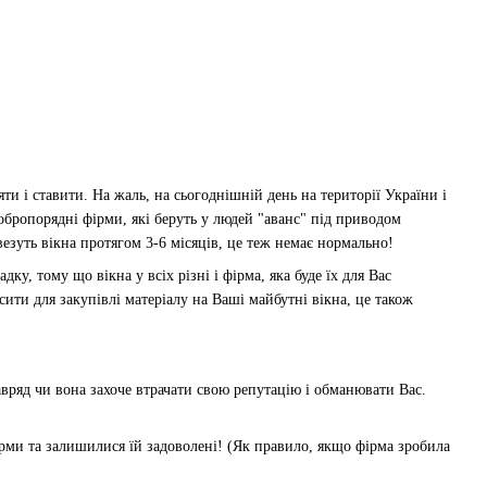
ти і ставити. На жаль, на сьогоднішній день на території України і
обропорядні фірми, які беруть у людей "аванс" під приводом
везуть вікна протягом 3-6 місяців, це теж немає нормально!
ку, тому що вікна у всіх різні і фірма, яка буде їх для Вас
ити для закупівлі матеріалу на Ваші майбутні вікна, це також
авряд чи вона захоче втрачати свою репутацію і обманювати Вас.
ірми та залишилися їй задоволені! (Як правило, якщо фірма зробила