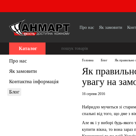
Перейти до основного контенту
Про нас
Як замовити
Конт
Каталог
Про нас
Головна
Блог
Як правильно 
Як правильно
Як замовити
увагу на зам
Контактна інформація
Блог
16 серпня 2016
Набридло мучиться зі старими
спальні від того, що дме з 
Але як і у виборі будь-якого
купити вікна, то вона зараз