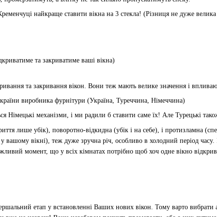
Кременчуці найкраще ставити вікна на 3 стекла! (Різниця не дуже велика 
ідкриватиме та закриватиме ваші вікна)
ривання та закривання вікон. Вони теж мають велике значення і впливают
 країни виробника фурнітури (Україна, Туреччина, Німеччина)
 Німецькі механізми, і ми радили б ставити саме їх! Але Турецькі тако
риття лише убік), поворотно-відкидна (убік і на себе), і протизламна (с
у вашому вікні), теж дуже зручна річ, особливо в холодний період часу.
ажливий момент, що у всіх кімнатах потрібно щоб хоч одне вікно відкри
ершальний етап у встановленні Ваших нових вікон. Тому варто вибрати ад