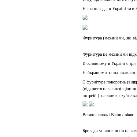
Наша порада, в Україні та в 
Фурнітура (механізми, які в
Фурнітура це механізми відк
В основному в Україні є три
Найкращими з них вважаються
Є фурнітура поворотна (відк
(відкриття невеликої щілини 
потреб! (головне врахуйте в
Встановлювачі Ваших вікон.
Бригади установників це зав