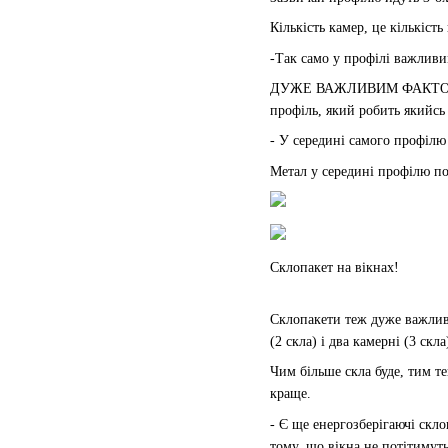
Кількість камер, це кількість
-Так само у профілі важливи
ДУЖЕ ВАЖЛИВИМ ФАКТОРОМ Я
профіль, який робить якийсь
- У середині самого профілю
Метал у середині профілю по
Склопакет на вікнах!
Склопакети теж дуже важлива
(2 скла) і два камерні (3 скла
Чим більше скла буде, тим т
краще.
- Є ще енергозберігаючі скл
тому, що вікна не потітимуть