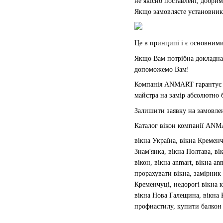
не якісно поставлені, добри
Якщо замовляєте установникі
Це в принципі і є основними
Якщо Вам потрібна докладна 
допоможемо Вам!
Компанія ANMART гарантує на
майстра на замір абсолютно 
Залишити заявку на замовлен
Каталог вікон компанії AN
вікна Україна, вікна Кременч
Знам'янка, вікна Полтава, ві
вікон, вікна anmart, вікна an
прорахувати вікна, замірник 
Кременчуці, недорогі вікна к
вікна Нова Галещина, вікна 
профнастилу, купити балкон 