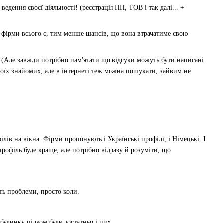
едення своєї діяльності! (реєстрація ПП, ТОВ і так далі... +
 у фірми всього є, тим менше шансів, що вона втрачатиме свою
 (Але завжди потрібно пам'ятати що відгуки можуть бути написані
оїх знайомих, але в інтернеті теж можна пошукати, зайвим не
ів на вікна. Фірми пропонують і Українські профілі, і Німецькі. І
рофіль буде краще, але потрібно відразу й розуміти, що
ть проблеми, просто коли.
 будинку цілком буде достатньо і цих.