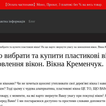
【Оплата частинами】Моно, Приват, 3 платежі без % на весь товар.
актна інформація
Блог
вибрати та купити пластикові вікна! На що варто звернути увагу на замовлення вікон. Вікна
 вибрати та купити пластикові в
овлення вікон. Вікна Кременчук.
 вікнами? Чи не хочеться щоосені утеплювати свої дерев'яні вікна і нав
вікон? Тоді цьому є чудова альтернатива, пластикові вікна ЦЕ ТО, ЩО 
 товару, є моменти, на які варто звернути Вашу увагу при покупці вікон
 перед Вами! І ми постараємося доступно та простими словами допомогти