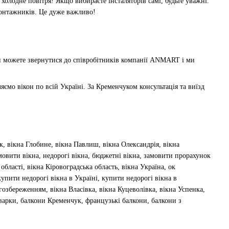
холодне повітря! Якщо вибираєте інсталяторів самі, будьте уважні.
монтажників. Це дуже важливо!
и можете звернутися до співробітників компанії ANMART і ми
мо вікон по всій Україні. За Кременчуком консультація та виїзд
к, вікна Глобине, вікна Павлиш, вікна Олександрія, вікна
амовити вікна, недорогі вікна, бюджетні вікна, замовити прорахунок
області, вікна Кіровоградська область, вікна Україна, ок
упити недорогі вікна в Україні, купити недорогі вікна в
ргозбереженням, вікна Власівка, вікна Куцеволівка, вікна Успенка,
оварки, балкони Кременчук, французькі балкони, балкони з