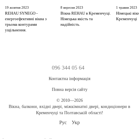
19 жовтня 2023
8 вересня 2023
1 травня 2023
REHAU SYNEGO -
Вікна REHAU в Кременчуці.
Німецькі вік
енергоефективні вікна з
Німецька якість та
Кременчуці
трьома контурами
надійність.
ущільнення.
096 344 05 64
Контактна інформація
Повна версія сайту
© 2010—2026
Вікна, балкони, вхідні двері, міжкімнатні двері, кондиціонери в
Кременчуці та Полтавській області!
Рус
Укр