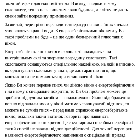
значний ефект для економії тепла. Взимку, завдяки такому
склопакету, тепло не залишатиме ваш будинок, а влітку не дасть
спеки зайти всередину приміщення.
Зазвичай, через різкі перепади температур на звичайних стеклах
утворюються краплі води. З енергозберігаючими вікнами у Вас
такої проблеми не буде – це ще один безперечний плюс таких
вікон.
Енергозберігаюче покриття в склопакеті знаходиться на
внутрішньому склі та звернене всередину склопакета. Такі
склопакети оснащуються спеціальною наклейкою, на якій написано,
як орієнтувати склопакет у вікні, це дає гарантію того, що
монтажники не помиляться при встановленні вікон.
Якщо Ви хочете переконатися, чи дійсно вікно є енергозберігаючим
і на ньому є спеціальне покриття, то Ви без проблем можете це
зробити підручним засобом – запальничкою. Якщо відображення
вогню від запальнички у вікні матиме червонуватий відтінок, то
можете не сумніватися – перед вами справжнє енергозберігаюче
вікно, оскільки такий відтінок говорить про наявність
енергоефективного покриття. Це є кустарним способом перевірки і
такий спосіб не завжди відповідає дійсності. Для точної перевірки
наявності енергозберігаючого напилення є спеціальний прилад.