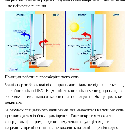
покриттям? Наша порада – придбання саме енергозберігаючих вікон
– це найкраще рішення.
Принцип роботи енергозберігаючого скла.
Зовні енергозберігаючі вікна практично нічим не відрізняються від
звичайних вікон ПВХ. Відмінність таких вікон у тому, що на одне
або кілька стекол наноситься спеціальне покриття. Як працює таке
покриття?
За рахунок спеціального напилення, яке наноситься на той бік скла,
що знаходиться із боку приміщення. Таке покриття служить
своєрідним фільтром, завдяки чому тепло з вулиці заходить
всередину приміщення, але не виходить назовні, а це відтворює