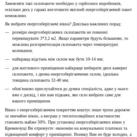
Замовляти такі склопакети необхідно у серйозних виробників,
оскільки десь у гаражі виготовити якісний енергозберігаючий пакет
неможливо.
Як вибрати енергозберігаючі вікна? Декілька важливих порад:
розміри енергозберігаючих склопакетів не повинні
перевищувати 3*3,2 м2. Якщо параметри будуть більшими, то
можлива розгерметизація склопакета через температурні
коливання;
найкраща відстань між склом має бути 10-14 мм;
для житлового приміщення найкраще вибирати двох камерні
склопакети, з двома енергозберігаючими склом, ідеальна
товщина склопакета 32-40 мм;
обов'язково прислухайтеся до думки спеціаліста, адже у нього
вже є досвід, і він вам підкаже, яке скло вибрати саме для
вашого приміщення.
Вікно з енергозберігаючим покриттям коштує лише трохи дорожче
за звичайне вікно, а виграш у теплоізоляційних властивостях
становить майже 50%. При установці енергозберігаючих вікон у
Кременчуці Ви отримуєте: економію на комунальних платежах та
підвищений комфорт у приміщенні. Взимку Вам не буде холодно, а