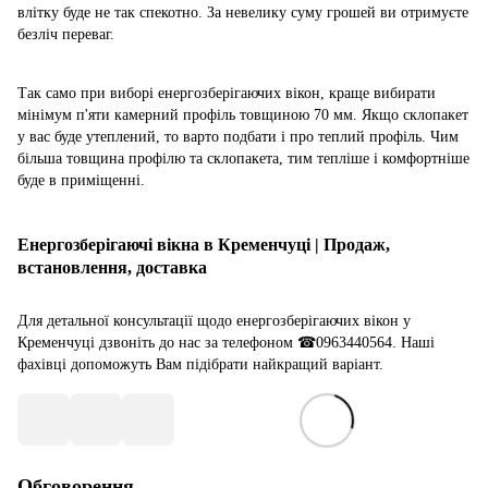
влітку буде не так спекотно. За невелику суму грошей ви отримуєте
безліч переваг.
Так само при виборі енергозберігаючих вікон, краще вибирати
мінімум п'яти камерний профіль товщиною 70 мм. Якщо склопакет
у вас буде утеплений, то варто подбати і про теплий профіль. Чим
більша товщина профілю та склопакета, тим тепліше і комфортніше
буде в приміщенні.
Енергозберігаючі вікна в Кременчуці | Продаж,
встановлення, доставка
Для детальної консультації щодо енергозберігаючих
вікон у
Кременчуці
дзвоніть до нас за телефоном ☎0963440564. Наші
фахівці допоможуть Вам підібрати найкращий варіант.
Обговорення